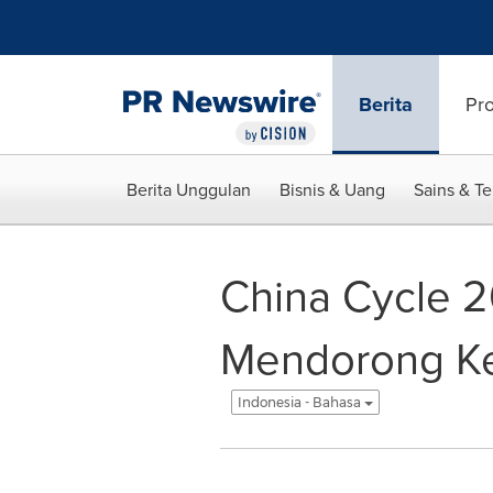
Accessibility Statement
Skip Navigation
Berita
Pr
Berita Unggulan
Bisnis & Uang
Sains & T
China Cycle 
Mendorong Ker
Indonesia - Bahasa