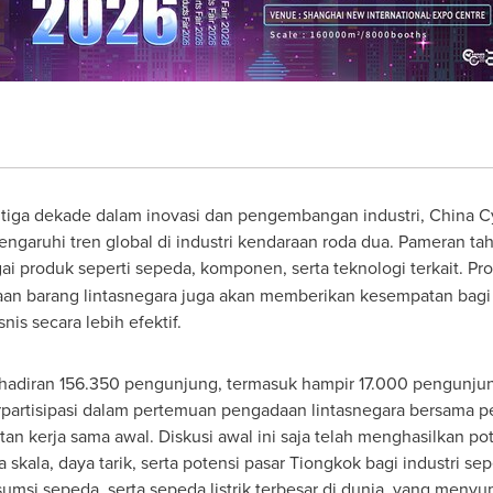
 tiga dekade dalam inovasi dan pengembangan industri, China 
ngaruhi tren global di industri kendaraan roda dua. Pameran ta
 produk seperti sepeda, komponen, serta teknologi terkait. P
daan barang lintasnegara juga akan memberikan kesempatan bag
nis secara lebih efektif.
hadiran 156.350 pengunjung, termasuk hampir 17.000 pengunjung
erpartisipasi dalam pertemuan pengadaan lintasnegara bersama 
 kerja sama awal. Diskusi awal ini saja telah menghasilkan pote
kala, daya tarik, serta potensi pasar Tiongkok bagi industri sep
umsi sepeda, serta sepeda listrik terbesar di dunia, yang meny