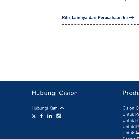
Rilis Lainnya dari Perusahaan Ini
Hubungi Cision
Prod
Hubungi Kami
Cision 
Untuk P
Untuk H
Untuk I
Untuk A