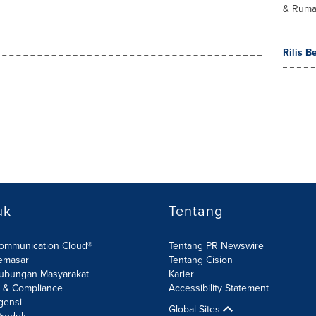
& Ruma
Rilis B
uk
Tentang
Communication Cloud®
Tentang PR Newswire
emasar
Tentang Cision
ubungan Masyarakat
Karier
R & Compliance
Accessibility Statement
gensi
Global Sites