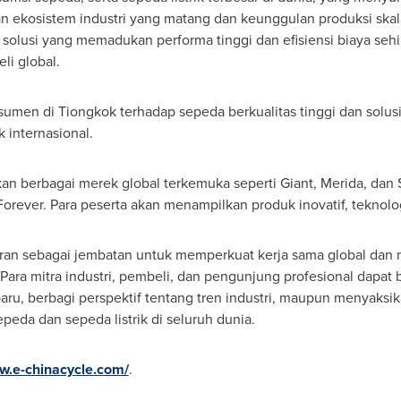
an ekosistem industri yang matang dan keunggulan produksi ska
solusi yang memadukan performa tinggi dan efisiensi biaya se
li global.
umen di Tiongkok terhadap sepeda berkualitas tinggi dan solusi mo
internasional.
n berbagai merek global terkemuka seperti Giant, Merida, dan 
rever. Para peserta akan menampilkan produk inovatif, teknologi t
ran sebagai jembatan untuk memperkuat kerja sama global dan 
Para mitra industri, pembeli, dan pengunjung profesional dapat b
u, berbagi perspektif tentang tren industri, maupun menyaksik
eda dan sepeda listrik di seluruh dunia.
ww.e-chinacycle.com/
.