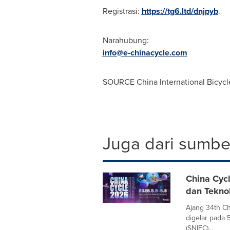
Registrasi:
https://tg6.ltd/dnjpyb
.
Narahubung:
info@e-chinacycle.com
SOURCE China International Bicycle
Juga dari sumber
China Cyc
dan Tekno
Ajang 34th Ch
digelar pada 
(SNIEC)...